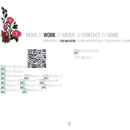
;
NEWS
//
WORK
//
ABOUT
//
CONTACT
//
HOME
KARTENSET
//
100 MUSTER
//
DAILY INSPIRATION
//
TAGTRÄUME
//
DIVE
100 Muster
<