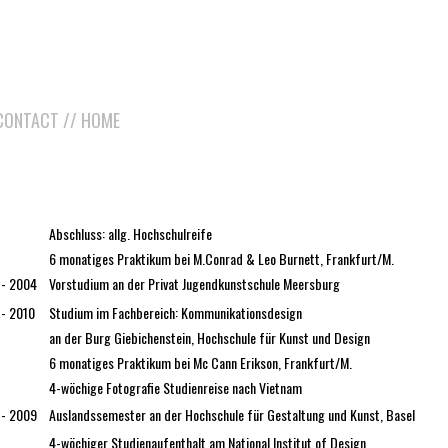
CONTACT
//
HOME
Abschluss: allg. Hochschulreife
6 monatiges Praktikum bei M.Conrad & Leo Burnett, Frankfurt/M.
 - 2004
Vorstudium an der Privat Jugendkunstschule Meersburg
- 2010
Studium im Fachbereich: Kommunikationsdesign
an der Burg Giebichenstein, Hochschule für Kunst und Design
6 monatiges Praktikum bei Mc Cann Erikson, Frankfurt/M.
4-wöchige Fotografie Studienreise nach Vietnam
 - 2009
Auslandssemester an der Hochschule für Gestaltung und Kunst, Basel
4-wöchiger Studienaufenthalt am National Institut of Design