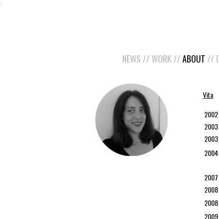
;
NEWS
//
WORK
//
ABOUT
//
Vita
2002
2003
2003
2004 
2007
2008
2008
2009