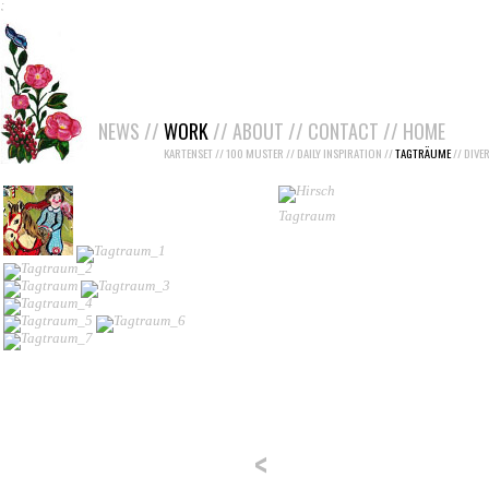
;
NEWS
//
WORK
//
ABOUT
//
CONTACT
//
HOME
KARTENSET
//
100 MUSTER
//
DAILY INSPIRATION
//
TAGTRÄUME
//
DIVE
Tagtraum
<