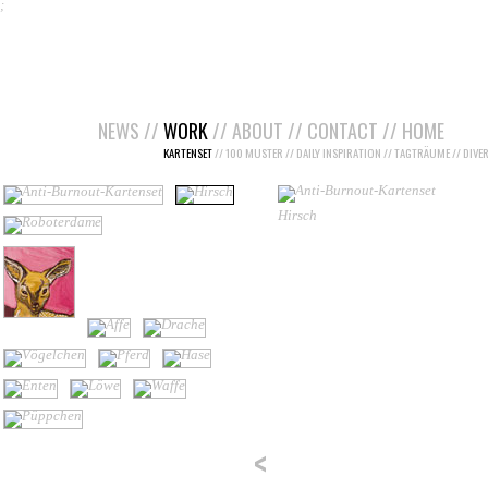
;
NEWS
//
WORK
//
ABOUT
//
CONTACT
//
HOME
KARTENSET
//
100 MUSTER
//
DAILY INSPIRATION
//
TAGTRÄUME
//
DIVE
Hirsch
<